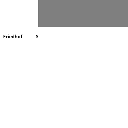
Suchen
Friedhof
Stiftung
Über uns
Kontakt