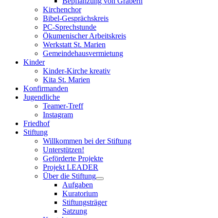
Bepflanzung von Gräbern
Kirchenchor
Bibel-Gesprächskreis
PC-Sprechstunde
Ökumenischer Arbeitskreis
Werkstatt St. Marien
Gemeindehausvermietung
Kinder
Kinder-Kirche kreativ
Kita St. Marien
Konfirmanden
Jugendliche
Teamer-Treff
Instagram
Friedhof
Stiftung
Willkommen bei der Stiftung
Unterstützen!
Geförderte Projekte
Projekt LEADER
Über die Stiftung
Aufgaben
Kuratorium
Stiftungsträger
Satzung