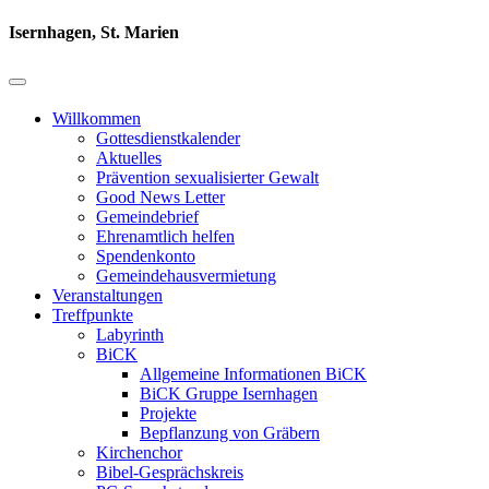
Isernhagen, St. Marien
Willkommen
Gottesdienstkalender
Aktuelles
Prävention sexualisierter Gewalt
Good News Letter
Gemeindebrief
Ehrenamtlich helfen
Spendenkonto
Gemeindehausvermietung
Veranstaltungen
Treffpunkte
Labyrinth
BiCK
Allgemeine Informationen BiCK
BiCK Gruppe Isernhagen
Projekte
Bepflanzung von Gräbern
Kirchenchor
Bibel-Gesprächskreis