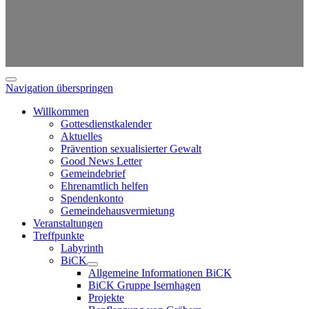
Navigation überspringen
Willkommen
Gottesdienstkalender
Aktuelles
Prävention sexualisierter Gewalt
Good News Letter
Gemeindebrief
Ehrenamtlich helfen
Spendenkonto
Gemeindehausvermietung
Veranstaltungen
Treffpunkte
Labyrinth
BiCK
Allgemeine Informationen BiCK
BiCK Gruppe Isernhagen
Projekte