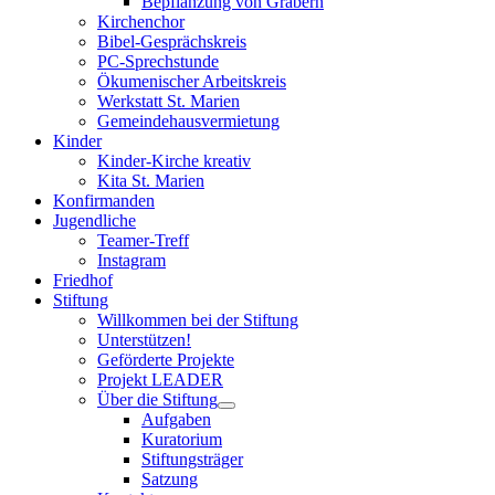
Bepflanzung von Gräbern
Kirchenchor
Bibel-Gesprächskreis
PC-Sprechstunde
Ökumenischer Arbeitskreis
Werkstatt St. Marien
Gemeindehausvermietung
Kinder
Kinder-Kirche kreativ
Kita St. Marien
Konfirmanden
Jugendliche
Teamer-Treff
Instagram
Friedhof
Stiftung
Willkommen bei der Stiftung
Unterstützen!
Geförderte Projekte
Projekt LEADER
Über die Stiftung
Aufgaben
Kuratorium
Stiftungsträger
Satzung