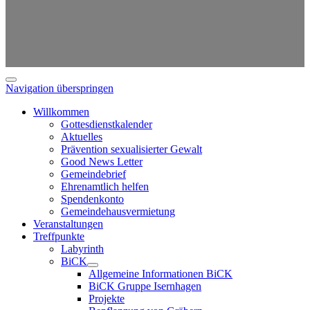
Navigation überspringen
Willkommen
Gottesdienstkalender
Aktuelles
Prävention sexualisierter Gewalt
Good News Letter
Gemeindebrief
Ehrenamtlich helfen
Spendenkonto
Gemeindehausvermietung
Veranstaltungen
Treffpunkte
Labyrinth
BiCK
Allgemeine Informationen BiCK
BiCK Gruppe Isernhagen
Projekte