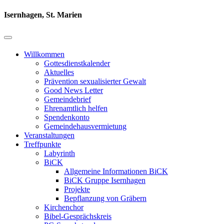
Isernhagen, St. Marien
Willkommen
Gottesdienstkalender
Aktuelles
Prävention sexualisierter Gewalt
Good News Letter
Gemeindebrief
Ehrenamtlich helfen
Spendenkonto
Gemeindehausvermietung
Veranstaltungen
Treffpunkte
Labyrinth
BiCK
Allgemeine Informationen BiCK
BiCK Gruppe Isernhagen
Projekte
Bepflanzung von Gräbern
Kirchenchor
Bibel-Gesprächskreis