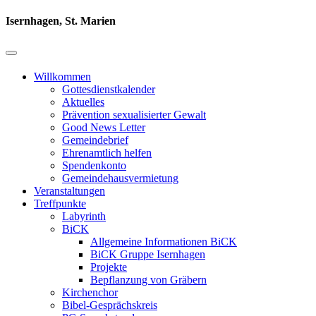
Isernhagen, St. Marien
Willkommen
Gottesdienstkalender
Aktuelles
Prävention sexualisierter Gewalt
Good News Letter
Gemeindebrief
Ehrenamtlich helfen
Spendenkonto
Gemeindehausvermietung
Veranstaltungen
Treffpunkte
Labyrinth
BiCK
Allgemeine Informationen BiCK
BiCK Gruppe Isernhagen
Projekte
Bepflanzung von Gräbern
Kirchenchor
Bibel-Gesprächskreis