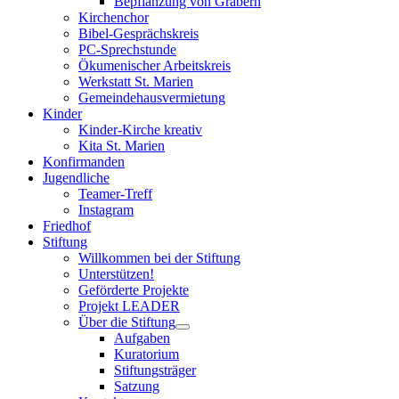
Bepflanzung von Gräbern
Kirchenchor
Bibel-Gesprächskreis
PC-Sprechstunde
Ökumenischer Arbeitskreis
Werkstatt St. Marien
Gemeindehausvermietung
Kinder
Kinder-Kirche kreativ
Kita St. Marien
Konfirmanden
Jugendliche
Teamer-Treff
Instagram
Friedhof
Stiftung
Willkommen bei der Stiftung
Unterstützen!
Geförderte Projekte
Projekt LEADER
Über die Stiftung
Aufgaben
Kuratorium
Stiftungsträger
Satzung