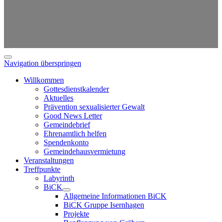
Navigation überspringen
Willkommen
Gottesdienstkalender
Aktuelles
Prävention sexualisierter Gewalt
Good News Letter
Gemeindebrief
Ehrenamtlich helfen
Spendenkonto
Gemeindehausvermietung
Veranstaltungen
Treffpunkte
Labyrinth
BiCK
Allgemeine Informationen BiCK
BiCK Gruppe Isernhagen
Projekte