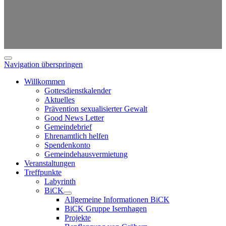
Navigation überspringen
Willkommen
Gottesdienstkalender
Aktuelles
Prävention sexualisierter Gewalt
Good News Letter
Gemeindebrief
Ehrenamtlich helfen
Spendenkonto
Gemeindehausvermietung
Veranstaltungen
Treffpunkte
Labyrinth
BiCK
Allgemeine Informationen BiCK
BiCK Gruppe Isernhagen
Projekte