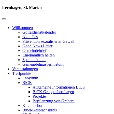
Isernhagen, St. Marien
Willkommen
Gottesdienstkalender
Aktuelles
Prävention sexualisierter Gewalt
Good News Letter
Gemeindebrief
Ehrenamtlich helfen
Spendenkonto
Gemeindehausvermietung
Veranstaltungen
Treffpunkte
Labyrinth
BiCK
Allgemeine Informationen BiCK
BiCK Gruppe Isernhagen
Projekte
Bepflanzung von Gräbern
Kirchenchor
Bibel-Gesprächskreis