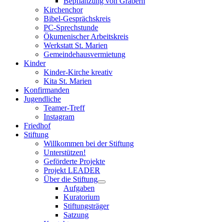
Bepflanzung von Gräbern
Kirchenchor
Bibel-Gesprächskreis
PC-Sprechstunde
Ökumenischer Arbeitskreis
Werkstatt St. Marien
Gemeindehausvermietung
Kinder
Kinder-Kirche kreativ
Kita St. Marien
Konfirmanden
Jugendliche
Teamer-Treff
Instagram
Friedhof
Stiftung
Willkommen bei der Stiftung
Unterstützen!
Geförderte Projekte
Projekt LEADER
Über die Stiftung
Aufgaben
Kuratorium
Stiftungsträger
Satzung