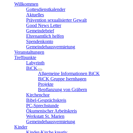
Willkommen
Gottesdienstkalender
Aktuelles
Prävention sexualisierter Gewalt
Good News Letter
Gemeindebrief
Ehrenamtlich helfen
Spendenkonto
Gemeindehausvermietung
Veranstaltungen
Treffpunkte
Labyrinth
BiCK
Allgemeine Informationen BiCK
BiCK Gruppe Isernhagen
Projekte
Bepflanzung von Gräbern
Kirchenchor
Bibel-Gesprächskreis
PC-Sprechstunde
Ökumenischer Arbeitskreis
Werkstatt St. Marien
Gemeindehausvermietung
Kinder
Kinder-Kirche kreativ