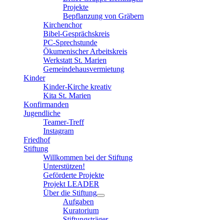
Projekte
Bepflanzung von Gräbern
Kirchenchor
Bibel-Gesprächskreis
PC-Sprechstunde
Ökumenischer Arbeitskreis
Werkstatt St. Marien
Gemeindehausvermietung
Kinder
Kinder-Kirche kreativ
Kita St. Marien
Konfirmanden
Jugendliche
Teamer-Treff
Instagram
Friedhof
Stiftung
Willkommen bei der Stiftung
Unterstützen!
Geförderte Projekte
Projekt LEADER
Über die Stiftung
Aufgaben
Kuratorium
Stiftungsträger