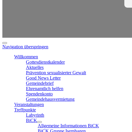
Navigation überspringen
Willkommen
Gottesdienstkalender
Aktuelles
Prävention sexualisierter Gewalt
Good News Letter
Gemeindebrief
Ehrenamtlich helfen
Spendenkonto
Gemeindehausvermietung
Veranstaltungen
Treffpunkte
Labyrinth
BiCK
Allgemeine Informationen BiCK
BiCK Gruppe Isernhagen