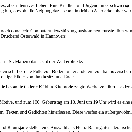
, aber intensives Leben. Eine Kindheit und Jugend unter schwierigen 
klung hin, obwohl die Neigung dazu schon im frühen Alter erkennbar war.
ls noch ohne jede Computerunter- stützung auskommen musste. Ihm wurde
der Druckerei Osterwald in Hannovers
 in St. Marien) das Licht der Welt erblickte.
nden schuf er eine Fülle von Bildern unter anderem von hannoverschen
 einige Bilder von ihm besitzt und Ende
die bekannte Galerie Kühl in Kirchrode zeigte Werke von ihm. Leider k
 Motive, und zum 100. Geburtstag am 18. Juni um 19 Uhr wird es eine s
efen, Texten und Gedichten hinterlassen. Diese werfen ein außergewöh
oland Baumgarte stellen eine Auswahl aus Heinz Baumgartes literarisch