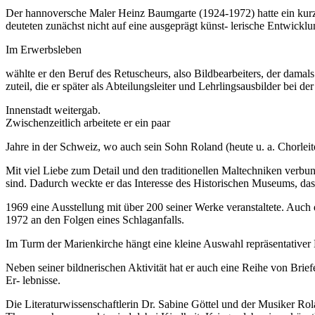
Der hannoversche Maler Heinz Baumgarte (1924-1972) hatte ein kurzes
deuteten zunächst nicht auf eine ausgeprägt künst- lerische Entwic
Im Erwerbsleben
wählte er den Beruf des Retuscheurs, also Bildbearbeiters, der dama
zuteil, die er später als Abteilungsleiter und Lehrlingsausbilder bei 
Innenstadt weitergab.
Zwischenzeitlich arbeitete er ein paar
Jahre in der Schweiz, wo auch sein Sohn Roland (heute u. a. Chorleiter
Mit viel Liebe zum Detail und den traditionellen Maltechniken verbu
sind. Dadurch weckte er das Interesse des Historischen Museums, das
1969 eine Ausstellung mit über 200 seiner Werke veranstaltete. Auch 
1972 an den Folgen eines Schlaganfalls.
Im Turm der Marienkirche hängt eine kleine Auswahl repräsentativer
Neben seiner bildnerischen Aktivität hat er auch eine Reihe von Bri
Er- lebnisse.
Die Literaturwissenschaftlerin Dr. Sabine Göttel und der Musiker R