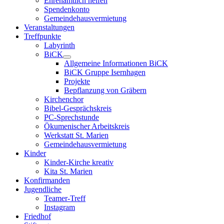
Ehrenamtlich helfen
Spendenkonto
Gemeindehausvermietung
Veranstaltungen
Treffpunkte
Labyrinth
BiCK
Allgemeine Informationen BiCK
BiCK Gruppe Isernhagen
Projekte
Bepflanzung von Gräbern
Kirchenchor
Bibel-Gesprächskreis
PC-Sprechstunde
Ökumenischer Arbeitskreis
Werkstatt St. Marien
Gemeindehausvermietung
Kinder
Kinder-Kirche kreativ
Kita St. Marien
Konfirmanden
Jugendliche
Teamer-Treff
Instagram
Friedhof