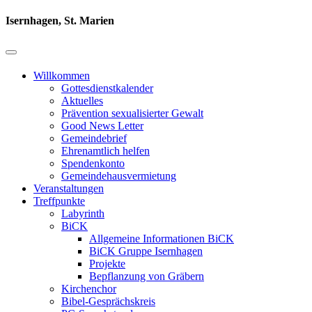
Isernhagen, St. Marien
Willkommen
Gottesdienstkalender
Aktuelles
Prävention sexualisierter Gewalt
Good News Letter
Gemeindebrief
Ehrenamtlich helfen
Spendenkonto
Gemeindehausvermietung
Veranstaltungen
Treffpunkte
Labyrinth
BiCK
Allgemeine Informationen BiCK
BiCK Gruppe Isernhagen
Projekte
Bepflanzung von Gräbern
Kirchenchor
Bibel-Gesprächskreis