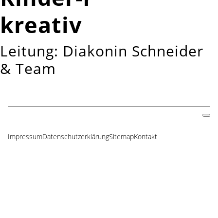
kreativ
Leitung: Diakonin Schneider
& Team
Impressum
Datenschutzerklärung
Sitemap
Kontakt
Navigation
überspringen