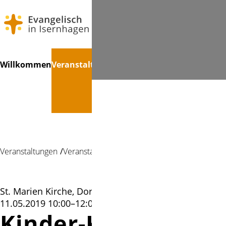
Navigation
Suchen
Willkommen
Veranstaltungen
Treffpunkte
Kinder
Konfir
überspringen
Veranstaltungen
Veranstaltung
St. Marien Kirche, Dorfstr. 71, 30916 Isernhagen |
11.05.2019 10:00–12:00
Kinder-Kirche