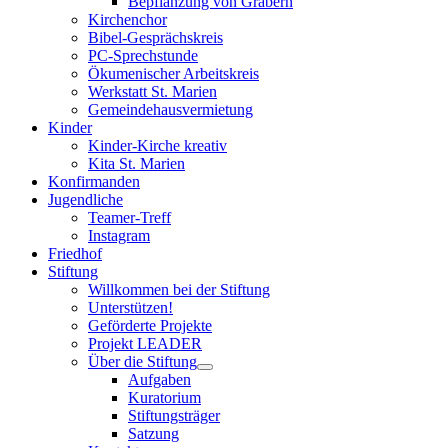
Bepflanzung von Gräbern
Kirchenchor
Bibel-Gesprächskreis
PC-Sprechstunde
Ökumenischer Arbeitskreis
Werkstatt St. Marien
Gemeindehausvermietung
Kinder
Kinder-Kirche kreativ
Kita St. Marien
Konfirmanden
Jugendliche
Teamer-Treff
Instagram
Friedhof
Stiftung
Willkommen bei der Stiftung
Unterstützen!
Geförderte Projekte
Projekt LEADER
Über die Stiftung
Aufgaben
Kuratorium
Stiftungsträger
Satzung