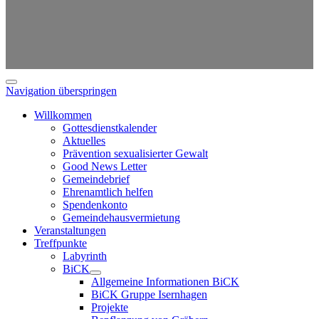
Navigation überspringen
Willkommen
Gottesdienstkalender
Aktuelles
Prävention sexualisierter Gewalt
Good News Letter
Gemeindebrief
Ehrenamtlich helfen
Spendenkonto
Gemeindehausvermietung
Veranstaltungen
Treffpunkte
Labyrinth
BiCK
Allgemeine Informationen BiCK
BiCK Gruppe Isernhagen
Projekte