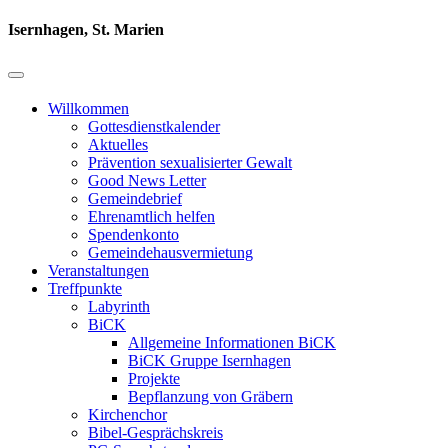
Isernhagen, St. Marien
Willkommen
Gottesdienstkalender
Aktuelles
Prävention sexualisierter Gewalt
Good News Letter
Gemeindebrief
Ehrenamtlich helfen
Spendenkonto
Gemeindehausvermietung
Veranstaltungen
Treffpunkte
Labyrinth
BiCK
Allgemeine Informationen BiCK
BiCK Gruppe Isernhagen
Projekte
Bepflanzung von Gräbern
Kirchenchor
Bibel-Gesprächskreis