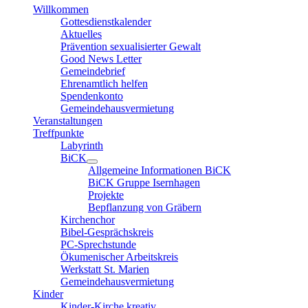
Willkommen
Gottesdienstkalender
Aktuelles
Prävention sexualisierter Gewalt
Good News Letter
Gemeindebrief
Ehrenamtlich helfen
Spendenkonto
Gemeindehausvermietung
Veranstaltungen
Treffpunkte
Labyrinth
BiCK
Allgemeine Informationen BiCK
BiCK Gruppe Isernhagen
Projekte
Bepflanzung von Gräbern
Kirchenchor
Bibel-Gesprächskreis
PC-Sprechstunde
Ökumenischer Arbeitskreis
Werkstatt St. Marien
Gemeindehausvermietung
Kinder
Kinder-Kirche kreativ