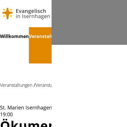
Navigation
Suchen
Willkommen
Veranstaltungen
Treffpunkte
Kinder
Konfir
überspringen
Veranstaltungen
Veranstaltung
St. Marien Isernhagen, Gemeindehaus | 04.11.2025
19:00
Ökumenisches