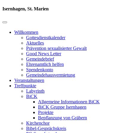
Isernhagen, St. Marien
Willkommen
Gottesdienstkalender
Aktuelles
Prävention sexualisierter Gewalt
Good News Letter
Gemeindebrief
Ehrenamtlich helfen
Spendenkonto
Gemeindehausvermietung
Veranstaltungen
Treffpunkte
Labyrinth
BiCK
Allgemeine Informationen BiCK
BiCK Gruppe Isernhagen
Projekte
Bepflanzung von Gräbern
Kirchenchor
Bibel-Gesprächskreis