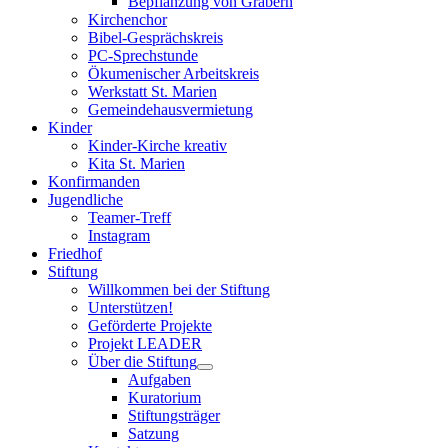
Bepflanzung von Gräbern
Kirchenchor
Bibel-Gesprächskreis
PC-Sprechstunde
Ökumenischer Arbeitskreis
Werkstatt St. Marien
Gemeindehausvermietung
Kinder
Kinder-Kirche kreativ
Kita St. Marien
Konfirmanden
Jugendliche
Teamer-Treff
Instagram
Friedhof
Stiftung
Willkommen bei der Stiftung
Unterstützen!
Geförderte Projekte
Projekt LEADER
Über die Stiftung
Aufgaben
Kuratorium
Stiftungsträger
Satzung