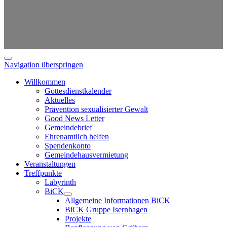
Navigation überspringen
Willkommen
Gottesdienstkalender
Aktuelles
Prävention sexualisierter Gewalt
Good News Letter
Gemeindebrief
Ehrenamtlich helfen
Spendenkonto
Gemeindehausvermietung
Veranstaltungen
Treffpunkte
Labyrinth
BiCK
Allgemeine Informationen BiCK
BiCK Gruppe Isernhagen
Projekte