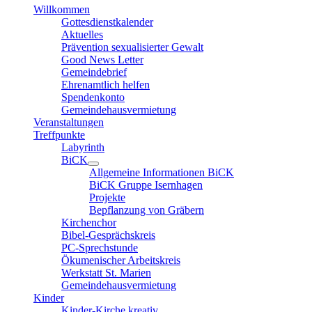
Willkommen
Gottesdienstkalender
Aktuelles
Prävention sexualisierter Gewalt
Good News Letter
Gemeindebrief
Ehrenamtlich helfen
Spendenkonto
Gemeindehausvermietung
Veranstaltungen
Treffpunkte
Labyrinth
BiCK
Allgemeine Informationen BiCK
BiCK Gruppe Isernhagen
Projekte
Bepflanzung von Gräbern
Kirchenchor
Bibel-Gesprächskreis
PC-Sprechstunde
Ökumenischer Arbeitskreis
Werkstatt St. Marien
Gemeindehausvermietung
Kinder
Kinder-Kirche kreativ