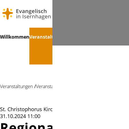
Navigation
Suchen
Willkommen
Veranstaltungen
Treffpunkte
Kinder
Konfir
überspringen
Veranstaltungen
Veranstaltung
St. Christophorus Kirche Altwarmbüchen |
31.10.2024 11:00
Regionaler