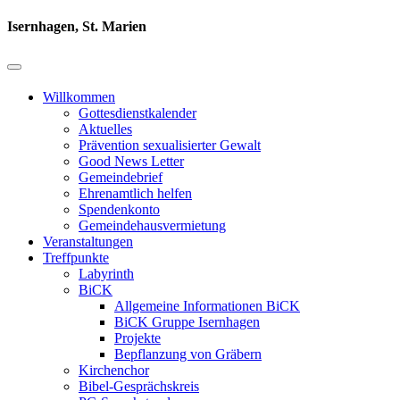
Isernhagen, St. Marien
Willkommen
Gottesdienstkalender
Aktuelles
Prävention sexualisierter Gewalt
Good News Letter
Gemeindebrief
Ehrenamtlich helfen
Spendenkonto
Gemeindehausvermietung
Veranstaltungen
Treffpunkte
Labyrinth
BiCK
Allgemeine Informationen BiCK
BiCK Gruppe Isernhagen
Projekte
Bepflanzung von Gräbern
Kirchenchor
Bibel-Gesprächskreis