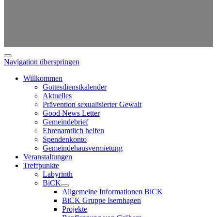
Navigation überspringen
Willkommen
Gottesdienstkalender
Aktuelles
Prävention sexualisierter Gewalt
Good News Letter
Gemeindebrief
Ehrenamtlich helfen
Spendenkonto
Gemeindehausvermietung
Veranstaltungen
Treffpunkte
Labyrinth
BiCK
Allgemeine Informationen BiCK
BiCK Gruppe Isernhagen
Projekte