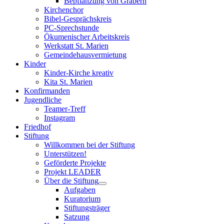
Bepflanzung von Gräbern
Kirchenchor
Bibel-Gesprächskreis
PC-Sprechstunde
Ökumenischer Arbeitskreis
Werkstatt St. Marien
Gemeindehausvermietung
Kinder
Kinder-Kirche kreativ
Kita St. Marien
Konfirmanden
Jugendliche
Teamer-Treff
Instagram
Friedhof
Stiftung
Willkommen bei der Stiftung
Unterstützen!
Geförderte Projekte
Projekt LEADER
Über die Stiftung
Aufgaben
Kuratorium
Stiftungsträger
Satzung