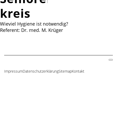
kreis
Wieviel Hygiene ist notwendig?
Referent: Dr. med. M. Krüger
Impressum
Datenschutzerklärung
Sitemap
Kontakt
Navigation
überspringen