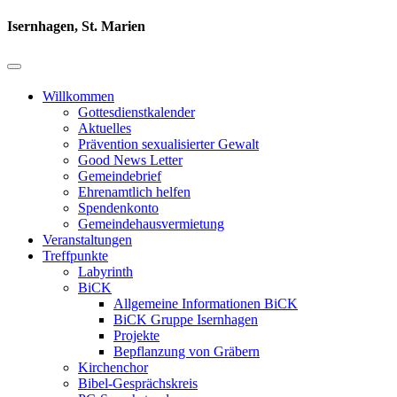
Isernhagen, St. Marien
Willkommen
Gottesdienstkalender
Aktuelles
Prävention sexualisierter Gewalt
Good News Letter
Gemeindebrief
Ehrenamtlich helfen
Spendenkonto
Gemeindehausvermietung
Veranstaltungen
Treffpunkte
Labyrinth
BiCK
Allgemeine Informationen BiCK
BiCK Gruppe Isernhagen
Projekte
Bepflanzung von Gräbern
Kirchenchor
Bibel-Gesprächskreis