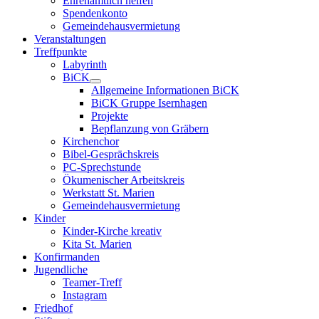
Ehrenamtlich helfen
Spendenkonto
Gemeindehausvermietung
Veranstaltungen
Treffpunkte
Labyrinth
BiCK
Allgemeine Informationen BiCK
BiCK Gruppe Isernhagen
Projekte
Bepflanzung von Gräbern
Kirchenchor
Bibel-Gesprächskreis
PC-Sprechstunde
Ökumenischer Arbeitskreis
Werkstatt St. Marien
Gemeindehausvermietung
Kinder
Kinder-Kirche kreativ
Kita St. Marien
Konfirmanden
Jugendliche
Teamer-Treff
Instagram
Friedhof