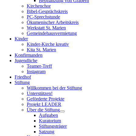
Bepflanzung von Gräbern
Kirchenchor
Bibel-Gesprächskreis
PC-Sprechstunde
Ökumenischer Arbeitskreis
Werkstatt St. Marien
Gemeindehausvermietung
Kinder
Kinder-Kirche kreativ
Kita St. Marien
Konfirmanden
Jugendliche
Teamer-Treff
Instagram
Friedhof
Stiftung
Willkommen bei der Stiftung
Unterstützen!
Geförderte Projekte
Projekt LEADER
Über die Stiftung
Aufgaben
Kuratorium
Stiftungsträger
Satzung