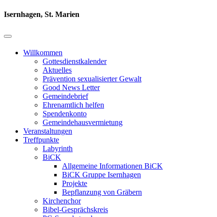
Isernhagen, St. Marien
Willkommen
Gottesdienstkalender
Aktuelles
Prävention sexualisierter Gewalt
Good News Letter
Gemeindebrief
Ehrenamtlich helfen
Spendenkonto
Gemeindehausvermietung
Veranstaltungen
Treffpunkte
Labyrinth
BiCK
Allgemeine Informationen BiCK
BiCK Gruppe Isernhagen
Projekte
Bepflanzung von Gräbern
Kirchenchor
Bibel-Gesprächskreis