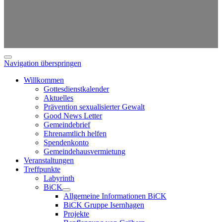
Navigation überspringen
Willkommen
Gottesdienstkalender
Aktuelles
Prävention sexualisierter Gewalt
Good News Letter
Gemeindebrief
Ehrenamtlich helfen
Spendenkonto
Gemeindehausvermietung
Veranstaltungen
Treffpunkte
Labyrinth
BiCK
Allgemeine Informationen BiCK
BiCK Gruppe Isernhagen
Projekte