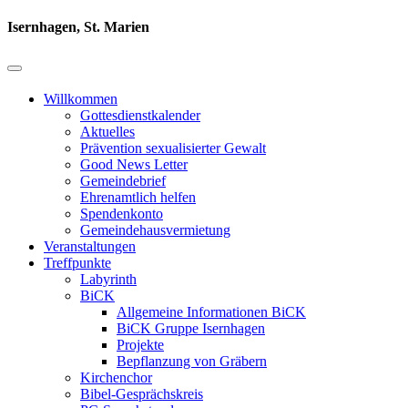
Isernhagen, St. Marien
Willkommen
Gottesdienstkalender
Aktuelles
Prävention sexualisierter Gewalt
Good News Letter
Gemeindebrief
Ehrenamtlich helfen
Spendenkonto
Gemeindehausvermietung
Veranstaltungen
Treffpunkte
Labyrinth
BiCK
Allgemeine Informationen BiCK
BiCK Gruppe Isernhagen
Projekte
Bepflanzung von Gräbern
Kirchenchor
Bibel-Gesprächskreis