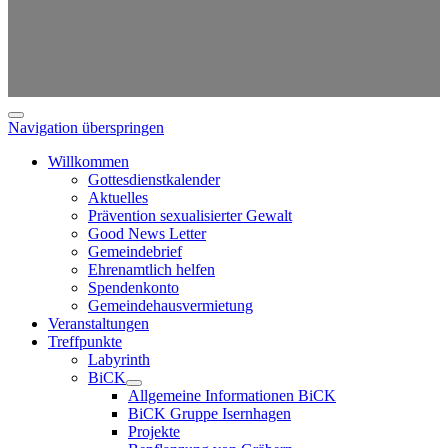
Navigation überspringen
Willkommen
Gottesdienstkalender
Aktuelles
Prävention sexualisierter Gewalt
Good News Letter
Gemeindebrief
Ehrenamtlich helfen
Spendenkonto
Gemeindehausvermietung
Veranstaltungen
Treffpunkte
Labyrinth
BiCK
Allgemeine Informationen BiCK
BiCK Gruppe Isernhagen
Projekte