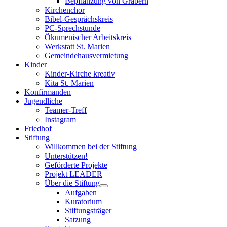
Bepflanzung von Gräbern
Kirchenchor
Bibel-Gesprächskreis
PC-Sprechstunde
Ökumenischer Arbeitskreis
Werkstatt St. Marien
Gemeindehausvermietung
Kinder
Kinder-Kirche kreativ
Kita St. Marien
Konfirmanden
Jugendliche
Teamer-Treff
Instagram
Friedhof
Stiftung
Willkommen bei der Stiftung
Unterstützen!
Geförderte Projekte
Projekt LEADER
Über die Stiftung
Aufgaben
Kuratorium
Stiftungsträger
Satzung