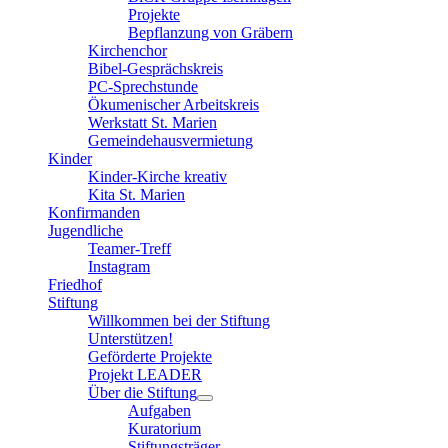
Projekte
Bepflanzung von Gräbern
Kirchenchor
Bibel-Gesprächskreis
PC-Sprechstunde
Ökumenischer Arbeitskreis
Werkstatt St. Marien
Gemeindehausvermietung
Kinder
Kinder-Kirche kreativ
Kita St. Marien
Konfirmanden
Jugendliche
Teamer-Treff
Instagram
Friedhof
Stiftung
Willkommen bei der Stiftung
Unterstützen!
Geförderte Projekte
Projekt LEADER
Über die Stiftung
Aufgaben
Kuratorium
Stiftungsträger