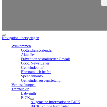
Navigation überspringen
Willkommen
Gottesdienstkalender
Aktuelles
Prävention sexualisierter Gewalt
Good News Letter
Gemeindebrief
Ehrenamtlich helfen
Spendenkonto
Gemeindehausvermietung
Veranstaltungen
Treffpunkte
Labyrinth
BiCK
Allgemeine Informationen BiCK
BiCK Gruppe Isernhagen