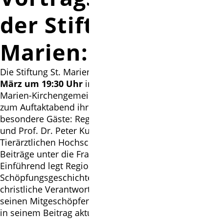
der Stiftung St.
Marien:
Die Stiftung St. Marien Isernhagen empfängt am
19.
März um 19:30 Uhr
im Gemeindehaus der St.-
Marien-Kirchengemeinde (Martin-Luther-Weg 3a)
zum Auftaktabend ihrer diesjährigen Seminarreihe
besondere Gäste: Regionalbischöfin Dr. Petra Bahr
und Prof. Dr. Peter Kunzmann, Tierethiker an der
Tierärztlichen Hochschule Hannover, stellen ihre
Beiträge unter die Frage „Haben Tiere (k)eine Seele?“.
Einführend legt Regionalbischöfin Bahr die biblische
Schöpfungsgeschichte aus und erläutert die
christliche Verantwortung des Menschen gegenüber
seinen Mitgeschöpfen. Herr Prof. Kunzmann entfaltet
in seinem Beitrag aktuelle Probleme, wie etwa