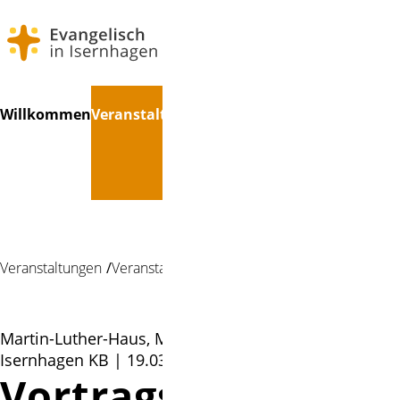
Navigation
Suchen
Willkommen
Veranstaltungen
Treffpunkte
Kinder
Konfir
überspringen
Veranstaltungen
Veranstaltung
Martin-Luther-Haus, Martin-Luther-Weg 3a,
Isernhagen KB | 19.03.2019 19:30
Vortragsreihe 2019