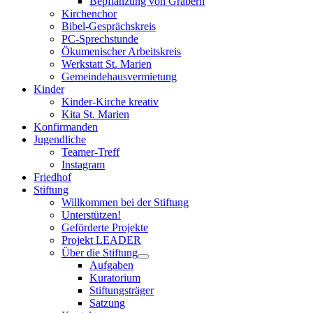
Bepflanzung von Gräbern
Kirchenchor
Bibel-Gesprächskreis
PC-Sprechstunde
Ökumenischer Arbeitskreis
Werkstatt St. Marien
Gemeindehausvermietung
Kinder
Kinder-Kirche kreativ
Kita St. Marien
Konfirmanden
Jugendliche
Teamer-Treff
Instagram
Friedhof
Stiftung
Willkommen bei der Stiftung
Unterstützen!
Geförderte Projekte
Projekt LEADER
Über die Stiftung
Aufgaben
Kuratorium
Stiftungsträger
Satzung