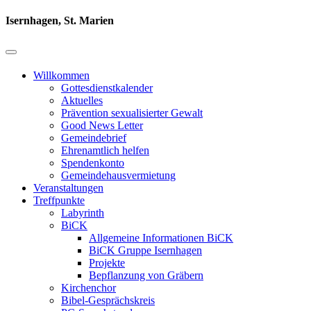
Isernhagen, St. Marien
Willkommen
Gottesdienstkalender
Aktuelles
Prävention sexualisierter Gewalt
Good News Letter
Gemeindebrief
Ehrenamtlich helfen
Spendenkonto
Gemeindehausvermietung
Veranstaltungen
Treffpunkte
Labyrinth
BiCK
Allgemeine Informationen BiCK
BiCK Gruppe Isernhagen
Projekte
Bepflanzung von Gräbern
Kirchenchor
Bibel-Gesprächskreis