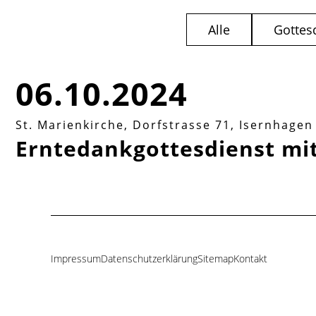
Alle
Gottes
06.10.2024
St. Marienkirche, Dorfstrasse 71, Isernhage
Erntedankgottesdienst m
Impressum
Datenschutzerklärung
Sitemap
Kontakt
Navigation
überspringen