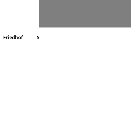
Suchen
Friedhof
Stiftung
Über uns
Kontakt