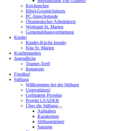
Bepflanzung von Gräbern
Kirchenchor
Bibel-Gesprächskreis
PC-Sprechstunde
Ökumenischer Arbeitskreis
Werkstatt St. Marien
Gemeindehausvermietung
Kinder
Kinder-Kirche kreativ
Kita St. Marien
Konfirmanden
Jugendliche
Teamer-Treff
Instagram
Friedhof
Stiftung
Willkommen bei der Stiftung
Unterstützen!
Geförderte Projekte
Projekt LEADER
Über die Stiftung
Aufgaben
Kuratorium
Stiftungsträger
Satzung