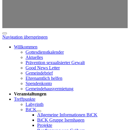
Navigation überspringen
Willkommen
Gottesdienstkalender
Aktuelles
Prävention sexualisierter Gewalt
Good News Letter
Gemeindebrief
Ehrenamtlich helfen
Spendenkonto
Gemeindehausvermietung
Veranstaltungen
Treffpunkte
Labyrinth
BiCK
Allgemeine Informationen BiCK
BiCK Gruppe Isernhagen
Projekte