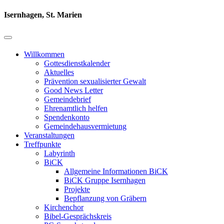
Isernhagen, St. Marien
Willkommen
Gottesdienstkalender
Aktuelles
Prävention sexualisierter Gewalt
Good News Letter
Gemeindebrief
Ehrenamtlich helfen
Spendenkonto
Gemeindehausvermietung
Veranstaltungen
Treffpunkte
Labyrinth
BiCK
Allgemeine Informationen BiCK
BiCK Gruppe Isernhagen
Projekte
Bepflanzung von Gräbern
Kirchenchor
Bibel-Gesprächskreis