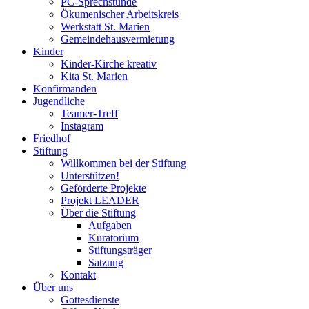
PC-Sprechstunde
Ökumenischer Arbeitskreis
Werkstatt St. Marien
Gemeindehausvermietung
Kinder
Kinder-Kirche kreativ
Kita St. Marien
Konfirmanden
Jugendliche
Teamer-Treff
Instagram
Friedhof
Stiftung
Willkommen bei der Stiftung
Unterstützen!
Geförderte Projekte
Projekt LEADER
Über die Stiftung
Aufgaben
Kuratorium
Stiftungsträger
Satzung
Kontakt
Über uns
Gottesdienste