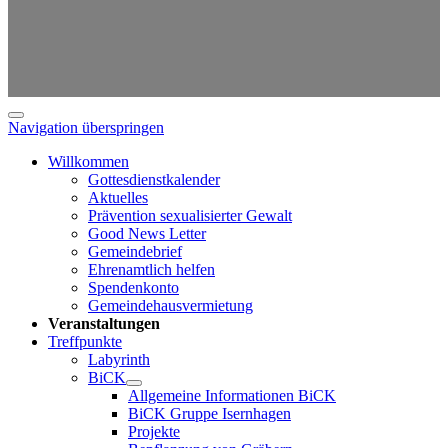
Navigation überspringen
Willkommen
Gottesdienstkalender
Aktuelles
Prävention sexualisierter Gewalt
Good News Letter
Gemeindebrief
Ehrenamtlich helfen
Spendenkonto
Gemeindehausvermietung
Veranstaltungen
Treffpunkte
Labyrinth
BiCK
Allgemeine Informationen BiCK
BiCK Gruppe Isernhagen
Projekte