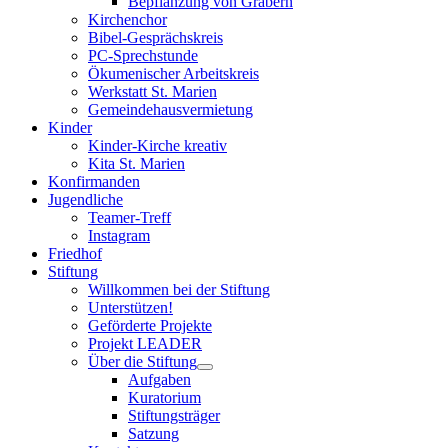
Bepflanzung von Gräbern
Kirchenchor
Bibel-Gesprächskreis
PC-Sprechstunde
Ökumenischer Arbeitskreis
Werkstatt St. Marien
Gemeindehausvermietung
Kinder
Kinder-Kirche kreativ
Kita St. Marien
Konfirmanden
Jugendliche
Teamer-Treff
Instagram
Friedhof
Stiftung
Willkommen bei der Stiftung
Unterstützen!
Geförderte Projekte
Projekt LEADER
Über die Stiftung
Aufgaben
Kuratorium
Stiftungsträger
Satzung