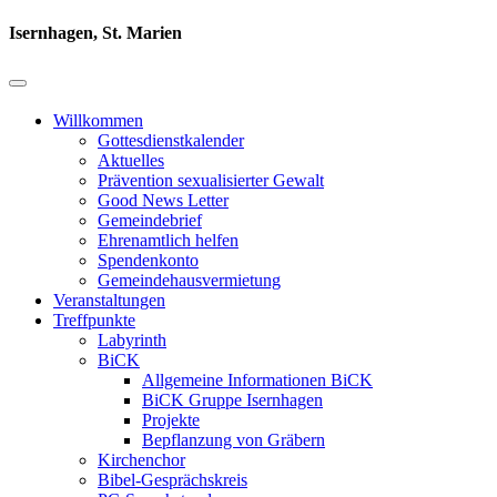
Isernhagen, St. Marien
Willkommen
Gottesdienstkalender
Aktuelles
Prävention sexualisierter Gewalt
Good News Letter
Gemeindebrief
Ehrenamtlich helfen
Spendenkonto
Gemeindehausvermietung
Veranstaltungen
Treffpunkte
Labyrinth
BiCK
Allgemeine Informationen BiCK
BiCK Gruppe Isernhagen
Projekte
Bepflanzung von Gräbern
Kirchenchor
Bibel-Gesprächskreis