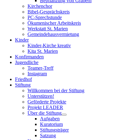
Bepflanzung von Gräbern
Kirchenchor
Bibel-Gesprächskreis
PC-Sprechstunde
Ökumenischer Arbeitskreis
Werkstatt St. Marien
Gemeindehausvermietung
Kinder
Kinder-Kirche kreativ
Kita St. Marien
Konfirmanden
Jugendliche
Teamer-Treff
Instagram
Friedhof
Stiftung
Willkommen bei der Stiftung
Unterstützen!
Geförderte Projekte
Projekt LEADER
Über die Stiftung
Aufgaben
Kuratorium
Stiftungsträger
Satzung