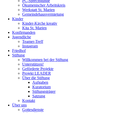
PC-Sprechstunde
Ökumenischer Arbeitskreis
Werkstatt St. Marien
Gemeindehausvermietung
Kinder
Kinder-Kirche kreativ
Kita St. Marien
Konfirmanden
Jugendliche
Teamer-Treff
Instagram
Friedhof
Stiftung
Willkommen bei der Stiftung
Unterstützen!
Geförderte Projekte
Projekt LEADER
Über die Stiftung
Aufgaben
Kuratorium
Stiftungsträger
Satzung
Kontakt
Über uns
Gottesdienste