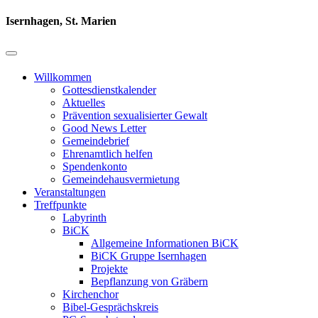
Isernhagen, St. Marien
Willkommen
Gottesdienstkalender
Aktuelles
Prävention sexualisierter Gewalt
Good News Letter
Gemeindebrief
Ehrenamtlich helfen
Spendenkonto
Gemeindehausvermietung
Veranstaltungen
Treffpunkte
Labyrinth
BiCK
Allgemeine Informationen BiCK
BiCK Gruppe Isernhagen
Projekte
Bepflanzung von Gräbern
Kirchenchor
Bibel-Gesprächskreis