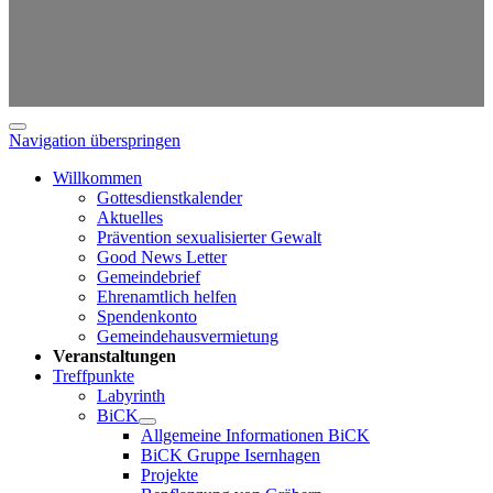
Navigation überspringen
Willkommen
Gottesdienstkalender
Aktuelles
Prävention sexualisierter Gewalt
Good News Letter
Gemeindebrief
Ehrenamtlich helfen
Spendenkonto
Gemeindehausvermietung
Veranstaltungen
Treffpunkte
Labyrinth
BiCK
Allgemeine Informationen BiCK
BiCK Gruppe Isernhagen
Projekte