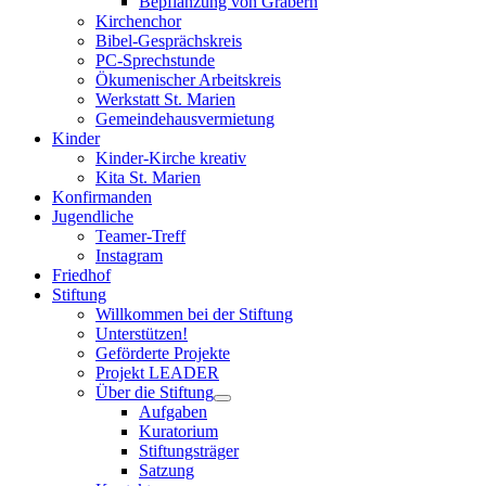
Bepflanzung von Gräbern
Kirchenchor
Bibel-Gesprächskreis
PC-Sprechstunde
Ökumenischer Arbeitskreis
Werkstatt St. Marien
Gemeindehausvermietung
Kinder
Kinder-Kirche kreativ
Kita St. Marien
Konfirmanden
Jugendliche
Teamer-Treff
Instagram
Friedhof
Stiftung
Willkommen bei der Stiftung
Unterstützen!
Geförderte Projekte
Projekt LEADER
Über die Stiftung
Aufgaben
Kuratorium
Stiftungsträger
Satzung