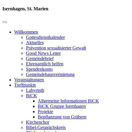
Isernhagen, St. Marien
Willkommen
Gottesdienstkalender
Aktuelles
Prävention sexualisierter Gewalt
Good News Letter
Gemeindebrief
Ehrenamtlich helfen
Spendenkonto
Gemeindehausvermietung
Veranstaltungen
Treffpunkte
Labyrinth
BiCK
Allgemeine Informationen BiCK
BiCK Gruppe Isernhagen
Projekte
Bepflanzung von Gräbern
Kirchenchor
Bibel-Gesprächskreis