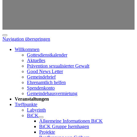
Navigation überspringen
Willkommen
Gottesdienstkalender
Aktuelles
Prävention sexualisierter Gewalt
Good News Letter
Gemeindebrief
Ehrenamtlich helfen
Spendenkonto
Gemeindehausvermietung
Veranstaltungen
Treffpunkte
Labyrinth
BiCK
Allgemeine Informationen BiCK
BiCK Gruppe Isernhagen
Projekte