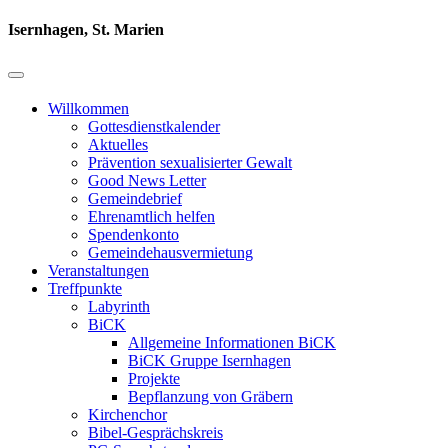
Isernhagen, St. Marien
Willkommen
Gottesdienstkalender
Aktuelles
Prävention sexualisierter Gewalt
Good News Letter
Gemeindebrief
Ehrenamtlich helfen
Spendenkonto
Gemeindehausvermietung
Veranstaltungen
Treffpunkte
Labyrinth
BiCK
Allgemeine Informationen BiCK
BiCK Gruppe Isernhagen
Projekte
Bepflanzung von Gräbern
Kirchenchor
Bibel-Gesprächskreis