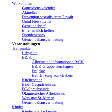
Willkommen
Gottesdienstkalender
Aktuelles
Prävention sexualisierter Gewalt
Good News Letter
Gemeindebrief
Ehrenamtlich helfen
Spendenkonto
Gemeindehausvermietung
Veranstaltungen
Treffpunkte
Labyrinth
BiCK
Allgemeine Informationen BiCK
BiCK Gruppe Isernhagen
Projekte
Bepflanzung von Gräbern
Kirchenchor
Bibel-Gesprächskreis
PC-Sprechstunde
Ökumenischer Arbeitskreis
Werkstatt St. Marien
Gemeindehausvermietung
Kinder
Kinder-Kirche kreativ