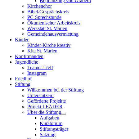
Bepflanzung von Gräbern
Kirchenchor
Bibel-Gesprächskreis
PC-Sprechstunde
Ökumenischer Arbeitskreis
Werkstatt St. Marien
Gemeindehausvermietung
Kinder
Kinder-Kirche kreativ
Kita St. Marien
Konfirmanden
Jugendliche
Teamer-Treff
Instagram
Friedhof
Stiftung
Willkommen bei der Stiftung
Unterstützen!
Geförderte Projekte
Projekt LEADER
Über die Stiftung
Aufgaben
Kuratorium
Stiftungsträger
Satzung