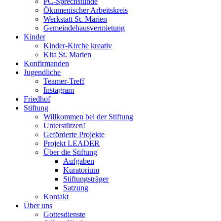
PC-Sprechstunde
Ökumenischer Arbeitskreis
Werkstatt St. Marien
Gemeindehausvermietung
Kinder
Kinder-Kirche kreativ
Kita St. Marien
Konfirmanden
Jugendliche
Teamer-Treff
Instagram
Friedhof
Stiftung
Willkommen bei der Stiftung
Unterstützen!
Geförderte Projekte
Projekt LEADER
Über die Stiftung
Aufgaben
Kuratorium
Stiftungsträger
Satzung
Kontakt
Über uns
Gottesdienste