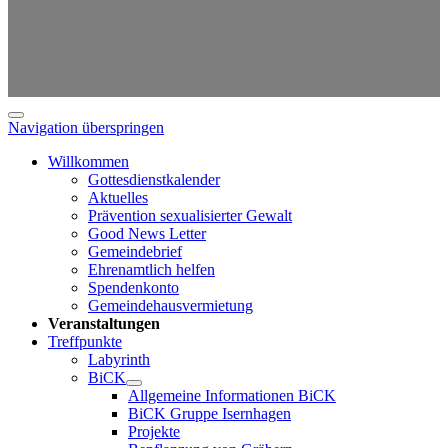
Navigation überspringen
Willkommen
Gottesdienstkalender
Aktuelles
Prävention sexualisierter Gewalt
Good News Letter
Gemeindebrief
Ehrenamtlich helfen
Spendenkonto
Gemeindehausvermietung
Veranstaltungen
Treffpunkte
Labyrinth
BiCK
Allgemeine Informationen BiCK
BiCK Gruppe Isernhagen
Projekte