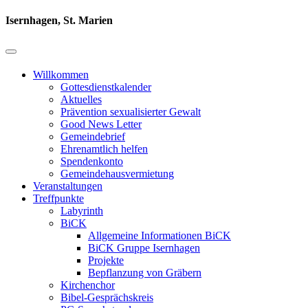
Isernhagen, St. Marien
Willkommen
Gottesdienstkalender
Aktuelles
Prävention sexualisierter Gewalt
Good News Letter
Gemeindebrief
Ehrenamtlich helfen
Spendenkonto
Gemeindehausvermietung
Veranstaltungen
Treffpunkte
Labyrinth
BiCK
Allgemeine Informationen BiCK
BiCK Gruppe Isernhagen
Projekte
Bepflanzung von Gräbern
Kirchenchor
Bibel-Gesprächskreis