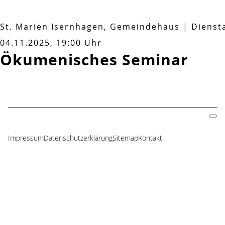
St. Marien Isernhagen, Gemeindehaus
|
Dienst
04.11.2025, 19:00 Uhr
Ökumenisches Seminar
Impressum
Datenschutzerklärung
Sitemap
Kontakt
Navigation
überspringen