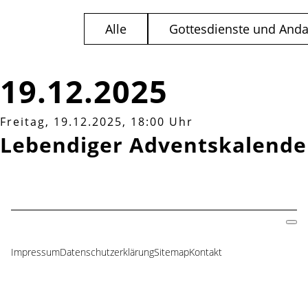
Alle
Gottesdienste und And
19.12.2025
Freitag, 19.12.2025, 18:00 Uhr
Lebendiger Adventskalende
Impressum
Datenschutzerklärung
Sitemap
Kontakt
Navigation
überspringen