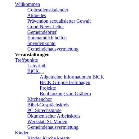
Willkommen
Gottesdienstkalender
Aktuelles
Prävention sexualisierter Gewalt
Good News Letter
Gemeindebrief
Ehrenamtlich helfen
Spendenkonto
Gemeindehausvermietung
Veranstaltungen
Treffpunkte
Labyrinth
BiCK
Allgemeine Informationen BiCK
BiCK Gruppe Isernhagen
Projekte
Bepflanzung von Gräbern
Kirchenchor
Bibel-Gesprächskreis
PC-Sprechstunde
Ökumenischer Arbeitskreis
Werkstatt St. Marien
Gemeindehausvermietung
Kinder
Kinder-Kirche kreativ